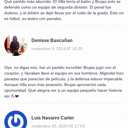
Qué partido más aburrido. El Villa tenía el balón y Brujas solo se
defendió como un equipo de segunda división. El penal fue
dudoso, y el árbitro se dejó llevar por el ruido de la grada. Esto no
es fútbol, es teatro con penales.
Denisse Bascuñan
noviembre 9, 2024 AT 10:20
Oye, no digas eso, fue un partido increíble! Brujas jugó con el
corazón, y Vanaken llevó el equipo en sus hombros. Mignolet hizo
paradas que parecían de película, y la defensa estuvo impecable.
Aunque Villa tuvo más posesión, Brujas aprovechó cada
oportunidad. Qué alegría ver a un equipo pequeño hacer historia
así 💪❤️
Luis Navarro Carter
noviembre 10, 2024 AT 17:04