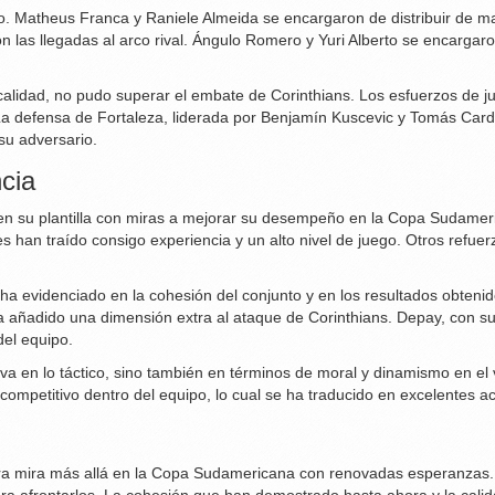
go. Matheus Franca y Raniele Almeida se encargaron de distribuir de m
n las llegadas al arco rival. Ángulo Romero y Yuri Alberto se encargaro
calidad, no pudo superar el embate de Corinthians. Los esfuerzos de 
 La defensa de Fortaleza, liderada por Benjamín Kuscevic y Tomás Card
su adversario.
cia
n su plantilla con miras a mejorar su desempeño en la Copa Sudamericana
 han traído consigo experiencia y un alto nivel de juego. Otros refue
a evidenciado en la cohesión del conjunto y en los resultados obtenido
 añadido una dimensión extra al ataque de Corinthians. Depay, con s
del equipo.
ctiva en lo táctico, sino también en términos de moral y dinamismo en e
 competitivo dentro del equipo, lo cual se ha traducido en excelentes 
hora mira más allá en la Copa Sudamericana con renovadas esperanzas. 