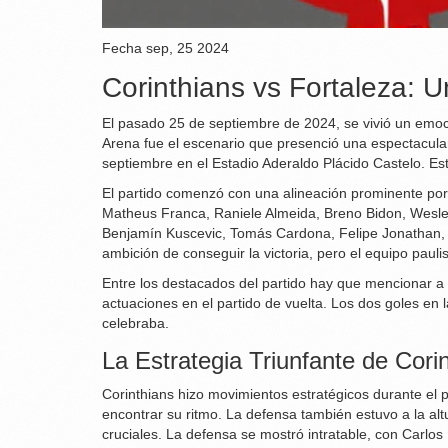
Fecha
sep, 25 2024
Corinthians vs Fortaleza: 
El pasado 25 de septiembre de 2024, se vivió un emoci
Arena fue el escenario que presenció una espectacular 
septiembre en el Estadio Aderaldo Plácido Castelo. Este
El partido comenzó con una alineación prominente por
Matheus Franca, Raniele Almeida, Breno Bidon, Wesley 
Benjamín Kuscevic, Tomás Cardona, Felipe Jonathan, 
ambición de conseguir la victoria, pero el equipo paul
Entre los destacados del partido hay que mencionar a 
actuaciones en el partido de vuelta. Los dos goles en 
celebraba.
La Estrategia Triunfante de Cori
Corinthians hizo movimientos estratégicos durante el p
encontrar su ritmo. La defensa también estuvo a la altu
cruciales. La defensa se mostró intratable, con Carlo