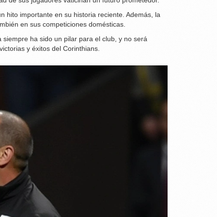
ad de sus jugadores vaticinan un futuro prometedor.
n hito importante en su historia reciente. Además, la
 también en sus competiciones domésticas.
siempre ha sido un pilar para el club, y no será
ctorias y éxitos del Corinthians.