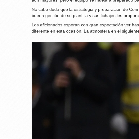
aún mayores, pero el equipo se muestra preparado par
No cabe duda que la estrategia y preparación de Corinth
buena gestión de su plantilla y sus fichajes les propo
Los aficionados esperan con gran expectación ver hast
diferente en esta ocasión. La atmósfera en el siguiente