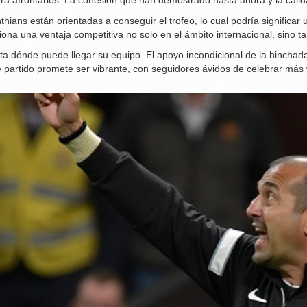
a afrontarlos. La cohesión que han demostrado hasta ahora y la calid
ians están orientadas a conseguir el trofeo, lo cual podría significar u
rciona una ventaja competitiva no solo en el ámbito internacional, sino
a dónde puede llegar su equipo. El apoyo incondicional de la hinchada 
 partido promete ser vibrante, con seguidores ávidos de celebrar más vi