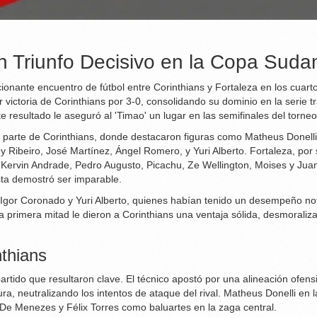
Un Triunfo Decisivo en la Copa Sud
onante encuentro de fútbol entre Corinthians y Fortaleza en los cuart
victoria de Corinthians por 3-0, consolidando su dominio en la serie t
 resultado le aseguró al 'Timao' un lugar en las semifinales del torneo
 parte de Corinthians, donde destacaron figuras como Matheus Donelli
Ribeiro, José Martínez, Ángel Romero, y Yuri Alberto. Fortaleza, por 
Kervin Andrade, Pedro Augusto, Picachu, Ze Wellington, Moises y Jua
ista demostró ser imparable.
Igor Coronado y Yuri Alberto, quienes habían tenido un desempeño nota
la primera mitad le dieron a Corinthians una ventaja sólida, desmoraliz
nthians
artido que resultaron clave. El técnico apostó por una alineación ofens
ra, neutralizando los intentos de ataque del rival. Matheus Donelli en 
s De Menezes y Félix Torres como baluartes en la zaga central.