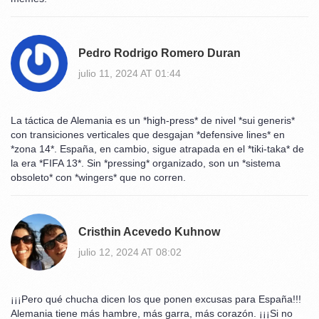
Pedro Rodrigo Romero Duran
julio 11, 2024 AT 01:44
La táctica de Alemania es un *high-press* de nivel *sui generis*
con transiciones verticales que desgajan *defensive lines* en
*zona 14*. España, en cambio, sigue atrapada en el *tiki-taka* de
la era *FIFA 13*. Sin *pressing* organizado, son un *sistema
obsoleto* con *wingers* que no corren.
Cristhin Acevedo Kuhnow
julio 12, 2024 AT 08:02
¡¡¡Pero qué chucha dicen los que ponen excusas para España!!!
Alemania tiene más hambre, más garra, más corazón. ¡¡¡Si no