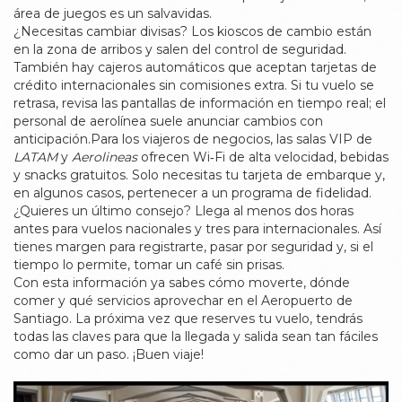
área de juegos es un salvavidas.
¿Necesitas cambiar divisas? Los kioscos de cambio están
en la zona de arribos y salen del control de seguridad.
También hay cajeros automáticos que aceptan tarjetas de
crédito internacionales sin comisiones extra. Si tu vuelo se
retrasa, revisa las pantallas de información en tiempo real; el
personal de aerolínea suele anunciar cambios con
anticipación.Para los viajeros de negocios, las salas VIP de
LATAM
y
Aerolineas
ofrecen Wi‑Fi de alta velocidad, bebidas
y snacks gratuitos. Solo necesitas tu tarjeta de embarque y,
en algunos casos, pertenecer a un programa de fidelidad.
¿Quieres un último consejo? Llega al menos dos horas
antes para vuelos nacionales y tres para internacionales. Así
tienes margen para registrarte, pasar por seguridad y, si el
tiempo lo permite, tomar un café sin prisas.
Con esta información ya sabes cómo moverte, dónde
comer y qué servicios aprovechar en el Aeropuerto de
Santiago. La próxima vez que reserves tu vuelo, tendrás
todas las claves para que la llegada y salida sean tan fáciles
como dar un paso. ¡Buen viaje!