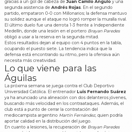
gracias a un gol de cabeza de
Juan Camilo Angulo
y una
segunda asistencia de
Andrés Rojas
. En el segundo
partido, empataron 0-0 con Millonarios; la defensa mantuvo
su solidez aunque el ataque no logró romper la muralla rival.
El último duelo fue una derrota 1-3 frente a Independiente
Medellín, donde una lesión en el portero
Brayan Paredes
obligó a usar a la reserva en la segunda mitad.
Estos resultados dejan al equipo con 4 puntos en la tabla,
ocupando el puesto siete. La tendencia indica que la
defensa está encontrando su ritmo, pero la ofensiva aún
necesita más creatividad.
Lo que viene para las
Águilas
La próxima semana se juega contra el Club Deportivo
Universidad Católica. El entrenador
Luis Fernando Suárez
ya ha anunciado una alineación con dos delanteros jóvenes,
buscando más velocidad en los contraataques. Además, el
club está a punto de cerrar la contratación del
mediocampista argentino
Martín Fernández
, quien podría
aportar calidad en la distribución del juego.
En cuanto a lesiones, la recuperación de
Brayan Paredes