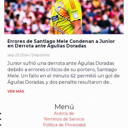
Errores de Santiago Mele Condenan a Junior
en Derrota ante Águilas Doradas
sep 23 2024 /
Deportes
Junior sufrió una derrota ante Águilas Doradas
debido a errores críticos de su portero, Santiago
Mele. Un fallo en el minuto 62 permitió un gol de
Águilas Doradas, y dos penaltis resultaron de
malas decisiones del portero. Junior perdió 4-3,
VER MÁS
complicando su objetivo de acceder al top ocho
de la liga colombiana.
Menú
Acerca de
Términos de Servicio
Política de Privacidad