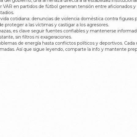
 del gobierno, una amenaza directa a la estabilidad institucional
r VAR en partidos de fútbol generan tensión entre aficionados y 
stadios.
ida cotidiana: denuncias de violencia doméstica contra figuras 
e proteger a las víctimas y castigar a los agresores.
as, es clave seguir fuentes confiables y mantenerse informado. 
tante, sin filtros ni exageraciones.
emas de energía hasta conflictos políticos y deportivos. Cada u
madas. Así que sigue leyendo, comparte la info y mantente prep