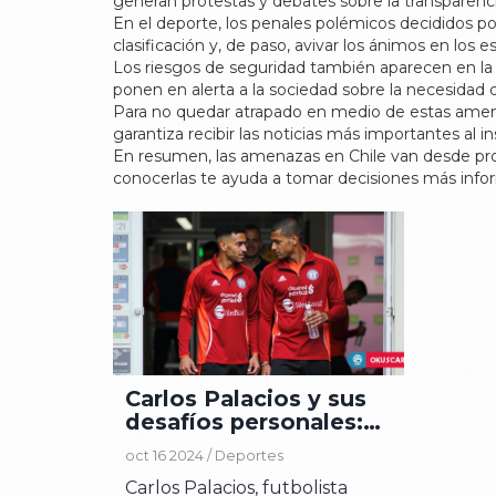
generan protestas y debates sobre la transparencia
En el deporte, los penales polémicos decididos po
clasificación y, de paso, avivar los ánimos en los e
Los riesgos de seguridad también aparecen en la v
ponen en alerta a la sociedad sobre la necesidad d
Para no quedar atrapado en medio de estas amenaz
garantiza recibir las noticias más importantes al ins
En resumen, las amenazas en Chile van desde probl
conocerlas te ayuda a tomar decisiones más infor
Carlos Palacios y sus
desafíos personales:
mediante amenazas y
oct 16 2024 /
Deportes
deudas abandona La
Carlos Palacios, futbolista
Roja