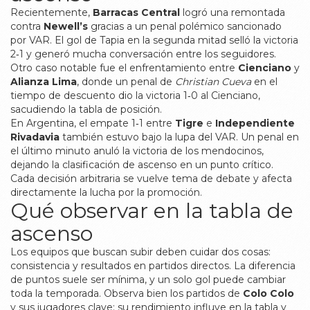
Recientemente,
Barracas Central
logró una remontada
contra
Newell’s
gracias a un penal polémico sancionado
por VAR. El gol de Tapia en la segunda mitad selló la victoria
2‑1 y generó mucha conversación entre los seguidores.
Otro caso notable fue el enfrentamiento entre
Cienciano
y
Alianza Lima
, donde un penal de
Christian Cueva
en el
tiempo de descuento dio la victoria 1‑0 al Cienciano,
sacudiendo la tabla de posición.
En Argentina, el empate 1‑1 entre
Tigre
e
Independiente
Rivadavia
también estuvo bajo la lupa del VAR. Un penal en
el último minuto anuló la victoria de los mendocinos,
dejando la clasificación de ascenso en un punto crítico.
Cada decisión arbitraria se vuelve tema de debate y afecta
directamente la lucha por la promoción.
Qué observar en la tabla de
ascenso
Los equipos que buscan subir deben cuidar dos cosas:
consistencia y resultados en partidos directos. La diferencia
de puntos suele ser mínima, y un solo gol puede cambiar
toda la temporada. Observa bien los partidos de
Colo Colo
y sus jugadores clave; su rendimiento influye en la tabla y