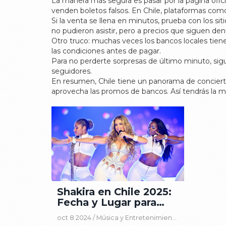
La manera más segura es pasar por la página oficial
venden boletos falsos. En Chile, plataformas co
Si la venta se llena en minutos, prueba con los si
no pudieron asistir, pero a precios que siguen den
Otro truco: muchas veces los bancos locales tiene
las condiciones antes de pagar.
Para no perderte sorpresas de último minuto, sig
seguidores.
En resumen, Chile tiene un panorama de conciertos
aprovecha las promos de bancos. Así tendrás la m
Shakira en Chile 2025:
Fecha y Lugar para
Comprar Boletos de
oct 8 2024 /
Música y Entretenimiento
Concierto