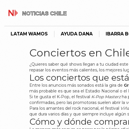
LATAM WAMOS
AYUDA DANA
IBARRA 
Conciertos en Chil
¿Quieres saber qué shows llegan a tu ciudad este a
repasar los eventos más calientes, los mejores lug
Los conciertos que est
Entre los anuncios más sonados está la gira de
Gr
más probable es que sea el Estadio Nacional o el 
Si te gusta el K‑Pop, el festival
K‑Pop Masterz
ha p
confirmadas, pero las promotoras suelen abrir la 
Para los amantes del rock nacional, el festival
Viña
que dura varios días y que siempre incluye algún 
Cómo y dónde comprar 