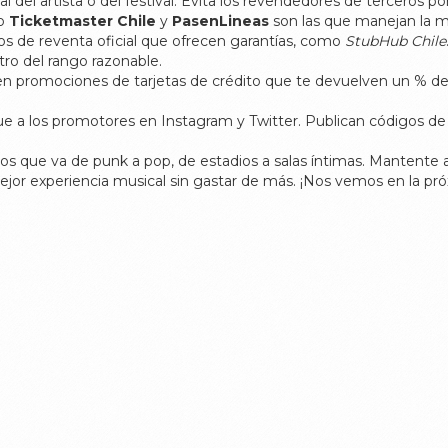
 del artista o del festival. Evita los revendedores de terceros por
mo
Ticketmaster Chile
y
PasenLineas
son las que manejan la m
tios de reventa oficial que ofrecen garantías, como
StubHub Chile
tro del rango razonable.
n promociones de tarjetas de crédito que te devuelven un % del 
ue a los promotores en Instagram y Twitter. Publican códigos de
 que va de punk a pop, de estadios a salas íntimas. Mantente al 
ejor experiencia musical sin gastar de más. ¡Nos vemos en la pró