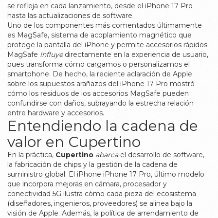
se refleja en cada lanzamiento, desde el iPhone 17 Pro
hasta las actualizaciones de software.
Uno de los componentes más comentados últimamente
es
MagSafe
,
sistema de acoplamiento magnético que
protege la pantalla del iPhone y permite accesorios rápidos
.
MagSafe
influye
directamente en la experiencia de usuario,
pues transforma cómo cargamos o personalizamos el
smartphone. De hecho, la reciente aclaración de Apple
sobre los supuestos arañazos del iPhone 17 Pro mostró
cómo los residuos de los accesorios MagSafe pueden
confundirse con daños, subrayando la estrecha relación
entre hardware y accesorios.
Entendiendo la cadena de
valor en Cupertino
En la práctica,
Cupertino
abarca
el desarrollo de software,
la fabricación de chips y la gestión de la cadena de
suministro global. El iPhone
iPhone 17 Pro
,
último modelo
que incorpora mejoras en cámara, procesador y
conectividad 5G
ilustra cómo cada pieza del ecosistema
(diseñadores, ingenieros, proveedores) se alinea bajo la
visión de Apple. Además, la política de arrendamiento de