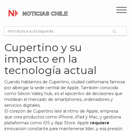
Cupertino y su
impacto en la
tecnología actual
Cuando hablamos de
Cupertino
,
ciudad californiana famosa
por albergar la sede central de Apple
. También conocida
como
Silicon Valley hub
,
es el epicentro de decisiones que
moldean el mercado de smartphones, ordenadores y
servicios digitales
.
El corazón de Cupertino late al ritmo de
Apple
,
empresa
que crea productos como iPhone, iPad y Mac, y gestiona
plataformas como iOS y App Store
. Apple
requiere
innovación constante para mantenerse líder, y esa presión