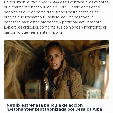
En resumen, el tag
Detonantes
es tu ventana a los eventos
que realmente hacen ruido en Chile. Desde decisiones
deportivas que generan discusiones hasta cambios de
precios que impactan tu bolsillo, aquí tienes todo lo
necesario para estar informado y participar activamente.
Explora los artículos, comenta tus opiniones y mantente al
día con lo que realmente importa.
Netflix estrena la película de acción
'Detonantes' protagonizada por Jessica Alba