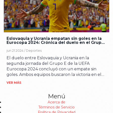
Eslovaquia y Ucrania empatan sin goles en la
Eurocopa 2024: Crónica del duelo en el Grupo
E
jun 21 2024 /
Deportes
El duelo entre Eslovaquia y Ucrania en la
segunda jornada del Grupo E de la UEFA
Eurocopa 2024 concluyó con un empate sin
goles. Ambos equipos buscaron la victoria en el
Merkur Spiel-Arena de Düsseldorf, pero ninguna
VER MÁS
de las selecciones logró romper el marcador.
Eslovaquia liderada por Milan Skriniar y Ucrania
Menú
con Andriy Yarmolenko como capitán ofrecieron
Acerca de
un espectáculo táctico sin goles.
Términos de Servicio
Política de Privacidad