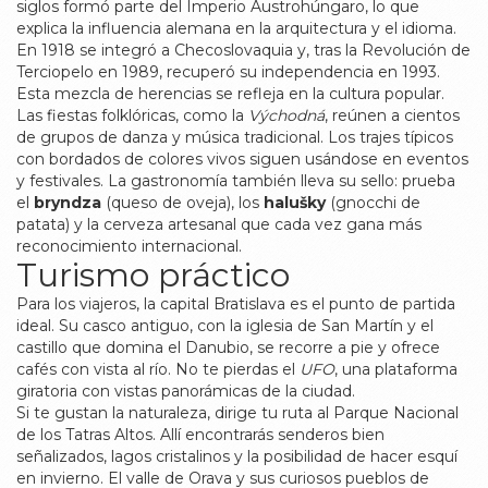
siglos formó parte del Imperio Austrohúngaro, lo que
explica la influencia alemana en la arquitectura y el idioma.
En 1918 se integró a Checoslovaquia y, tras la Revolución de
Terciopelo en 1989, recuperó su independencia en 1993.
Esta mezcla de herencias se refleja en la cultura popular.
Las fiestas folklóricas, como la
Východná
, reúnen a cientos
de grupos de danza y música tradicional. Los trajes típicos
con bordados de colores vivos siguen usándose en eventos
y festivales. La gastronomía también lleva su sello: prueba
el
bryndza
(queso de oveja), los
halušky
(gnocchi de
patata) y la cerveza artesanal que cada vez gana más
reconocimiento internacional.
Turismo práctico
Para los viajeros, la capital Bratislava es el punto de partida
ideal. Su casco antiguo, con la iglesia de San Martín y el
castillo que domina el Danubio, se recorre a pie y ofrece
cafés con vista al río. No te pierdas el
UFO
, una plataforma
giratoria con vistas panorámicas de la ciudad.
Si te gustan la naturaleza, dirige tu ruta al Parque Nacional
de los Tatras Altos. Allí encontrarás senderos bien
señalizados, lagos cristalinos y la posibilidad de hacer esquí
en invierno. El valle de Orava y sus curiosos pueblos de