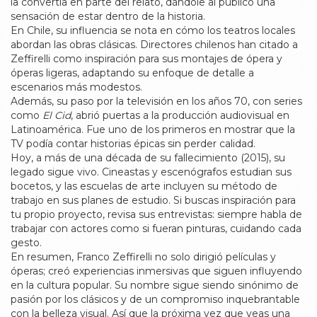
la convertía en parte del relato, dándole al público una
sensación de estar dentro de la historia.
En Chile, su influencia se nota en cómo los teatros locales
abordan las obras clásicas. Directores chilenos han citado a
Zeffirelli como inspiración para sus montajes de ópera y
óperas ligeras, adaptando su enfoque de detalle a
escenarios más modestos.
Además, su paso por la televisión en los años 70, con series
como
El Cid
, abrió puertas a la producción audiovisual en
Latinoamérica. Fue uno de los primeros en mostrar que la
TV podía contar historias épicas sin perder calidad.
Hoy, a más de una década de su fallecimiento (2015), su
legado sigue vivo. Cineastas y escenógrafos estudian sus
bocetos, y las escuelas de arte incluyen su método de
trabajo en sus planes de estudio. Si buscas inspiración para
tu propio proyecto, revisa sus entrevistas: siempre habla de
trabajar con actores como si fueran pinturas, cuidando cada
gesto.
En resumen, Franco Zeffirelli no solo dirigió películas y
óperas; creó experiencias inmersivas que siguen influyendo
en la cultura popular. Su nombre sigue siendo sinónimo de
pasión por los clásicos y de un compromiso inquebrantable
con la belleza visual. Así que la próxima vez que veas una