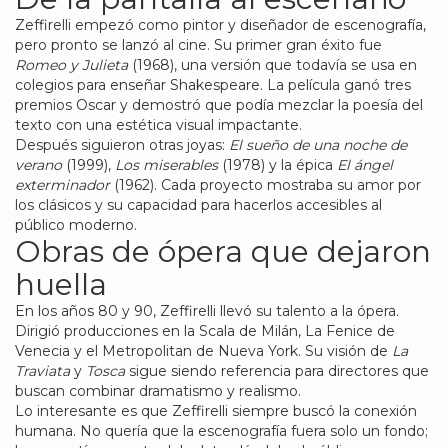
Zeffirelli empezó como pintor y diseñador de escenografía,
pero pronto se lanzó al cine. Su primer gran éxito fue
Romeo y Julieta
(1968), una versión que todavía se usa en
colegios para enseñar Shakespeare. La película ganó tres
premios Oscar y demostró que podía mezclar la poesía del
texto con una estética visual impactante.
Después siguieron otras joyas:
El sueño de una noche de
verano
(1999),
Los miserables
(1978) y la épica
El ángel
exterminador
(1962). Cada proyecto mostraba su amor por
los clásicos y su capacidad para hacerlos accesibles al
público moderno.
Obras de ópera que dejaron
huella
En los años 80 y 90, Zeffirelli llevó su talento a la ópera.
Dirigió producciones en la Scala de Milán, La Fenice de
Venecia y el Metropolitan de Nueva York. Su visión de
La
Traviata
y
Tosca
sigue siendo referencia para directores que
buscan combinar dramatismo y realismo.
Lo interesante es que Zeffirelli siempre buscó la conexión
humana. No quería que la escenografía fuera solo un fondo;