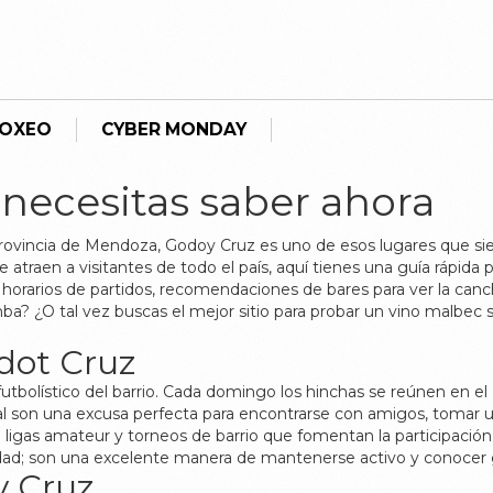
BOXEO
CYBER MONDAY
 necesitas saber ahora
 provincia de Mendoza, Godoy Cruz es uno de esos lugares que s
 atraen a visitantes de todo el país, aquí tienes una guía rápida pa
horarios de partidos, recomendaciones de bares para ver la cancha
ba? ¿O tal vez buscas el mejor sitio para probar un vino malbec s
dot Cruz
tbolístico del barrio. Cada domingo los hinchas se reúnen en el 
nal son una excusa perfecta para encontrarse con amigos, tomar un
ligas amateur y torneos de barrio que fomentan la participación d
lidad; son una excelente manera de mantenerse activo y conocer
y Cruz