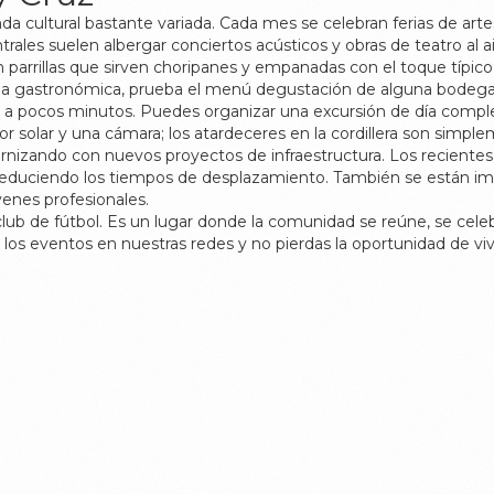
da cultural bastante variada. Cada mes se celebran ferias de ar
rales suelen albergar conciertos acústicos y obras de teatro al air
parrillas que sirven choripanes y empanadas con el toque típico
iencia gastronómica, prueba el menú degustación de alguna bode
á a pocos minutos. Puedes organizar una excursión de día complet
or solar y una cámara; los atardeceres en la cordillera son simple
izando con nuevos proyectos de infraestructura. Los recientes 
es, reduciendo los tiempos de desplazamiento. También se están 
venes profesionales.
de fútbol. Es un lugar donde la comunidad se reúne, se celebra l
e los eventos en nuestras redes y no pierdas la oportunidad de 