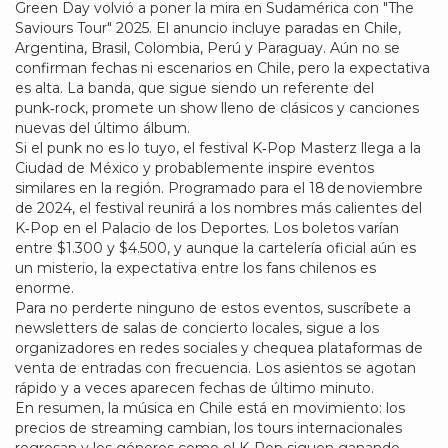
Green Day volvió a poner la mira en Sudamérica con "The
Saviours Tour" 2025. El anuncio incluye paradas en Chile,
Argentina, Brasil, Colombia, Perú y Paraguay. Aún no se
confirman fechas ni escenarios en Chile, pero la expectativa
es alta. La banda, que sigue siendo un referente del
punk‑rock, promete un show lleno de clásicos y canciones
nuevas del último álbum.
Si el punk no es lo tuyo, el festival K‑Pop Masterz llega a la
Ciudad de México y probablemente inspire eventos
similares en la región. Programado para el 18 de noviembre
de 2024, el festival reunirá a los nombres más calientes del
K‑Pop en el Palacio de los Deportes. Los boletos varían
entre $1.300 y $4.500, y aunque la cartelería oficial aún es
un misterio, la expectativa entre los fans chilenos es
enorme.
Para no perderte ninguno de estos eventos, suscríbete a
newsletters de salas de concierto locales, sigue a los
organizadores en redes sociales y chequea plataformas de
venta de entradas con frecuencia. Los asientos se agotan
rápido y a veces aparecen fechas de último minuto.
En resumen, la música en Chile está en movimiento: los
precios de streaming cambian, los tours internacionales