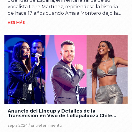
queridas de España, enfrenta la salida de su
vocalista Leire Martínez, repitiéndose la historia
de hace 17 años cuando Amaia Montero dejó la
agrupación para seguir una carrera en solitario.
VER MÁS
Ambas salidas, marcadas por emociones
profundas, desafían al grupo a demostrar su
resiliencia y capacidad para seguir creando
música de éxito.
Anuncio del Lineup y Detalles de la
Transmisión en Vivo de Lollapalooza Chile
2025
sep 3 2024 /
Entretenimiento