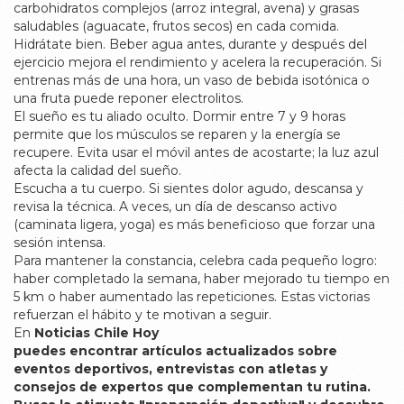
carbohidratos complejos (arroz integral, avena) y grasas
saludables (aguacate, frutos secos) en cada comida.
Hidrátate bien. Beber agua antes, durante y después del
ejercicio mejora el rendimiento y acelera la recuperación. Si
entrenas más de una hora, un vaso de bebida isotónica o
una fruta puede reponer electrolitos.
El sueño es tu aliado oculto. Dormir entre 7 y 9 horas
permite que los músculos se reparen y la energía se
recupere. Evita usar el móvil antes de acostarte; la luz azul
afecta la calidad del sueño.
Escucha a tu cuerpo. Si sientes dolor agudo, descansa y
revisa la técnica. A veces, un día de descanso activo
(caminata ligera, yoga) es más beneficioso que forzar una
sesión intensa.
Para mantener la constancia, celebra cada pequeño logro:
haber completado la semana, haber mejorado tu tiempo en
5 km o haber aumentado las repeticiones. Estas victorias
refuerzan el hábito y te motivan a seguir.
En
Noticias Chile Hoy
puedes encontrar artículos actualizados sobre
eventos deportivos, entrevistas con atletas y
consejos de expertos que complementan tu rutina.