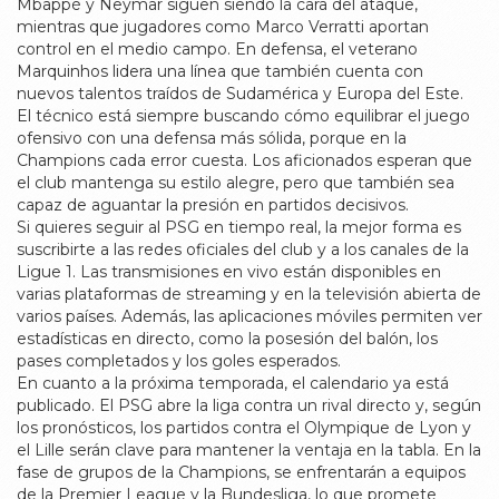
Mbappé y Neymar siguen siendo la cara del ataque,
mientras que jugadores como Marco Verratti aportan
control en el medio campo. En defensa, el veterano
Marquinhos lidera una línea que también cuenta con
nuevos talentos traídos de Sudamérica y Europa del Este.
El técnico está siempre buscando cómo equilibrar el juego
ofensivo con una defensa más sólida, porque en la
Champions cada error cuesta. Los aficionados esperan que
el club mantenga su estilo alegre, pero que también sea
capaz de aguantar la presión en partidos decisivos.
Si quieres seguir al PSG en tiempo real, la mejor forma es
suscribirte a las redes oficiales del club y a los canales de la
Ligue 1. Las transmisiones en vivo están disponibles en
varias plataformas de streaming y en la televisión abierta de
varios países. Además, las aplicaciones móviles permiten ver
estadísticas en directo, como la posesión del balón, los
pases completados y los goles esperados.
En cuanto a la próxima temporada, el calendario ya está
publicado. El PSG abre la liga contra un rival directo y, según
los pronósticos, los partidos contra el Olympique de Lyon y
el Lille serán clave para mantener la ventaja en la tabla. En la
fase de grupos de la Champions, se enfrentarán a equipos
de la Premier League y la Bundesliga, lo que promete