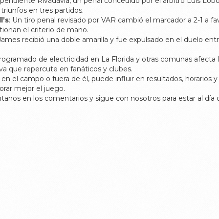
dependiente Rivadavia, un penal concedido por el árbitro Luis Lo
triunfos en tres partidos.
l’s
: Un tiro penal revisado por VAR cambió el marcador a 2-1 a fa
ionan el criterio de mano.
 James recibió una doble amarilla y fue expulsado en el duelo e
 programado de electricidad en La Florida y otras comunas afecta 
va que repercute en fanáticos y clubes.
el campo o fuera de él, puede influir en resultados, horarios y 
rar mejor el juego.
tanos en los comentarios y sigue con nosotros para estar al día