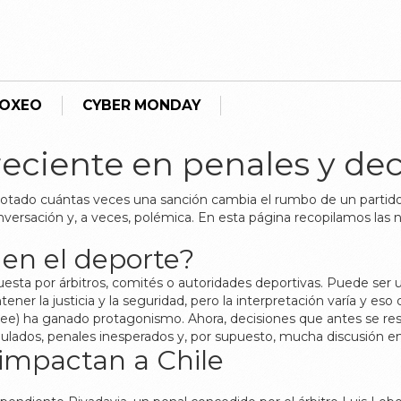
BOXEO
CYBER MONDAY
reciente en penales y de
s notado cuántas veces una sanción cambia el rumbo de un partid
nversación y, a veces, polémica. En esta página recopilamos las 
 en el deporte?
uesta por árbitros, comités o autoridades deportivas. Puede ser
ener la justicia y la seguridad, pero la interpretación varía y eso
ee) ha ganado protagonismo. Ahora, decisiones que antes se reso
nulados, penales inesperados y, por supuesto, mucha discusión en
impactan a Chile