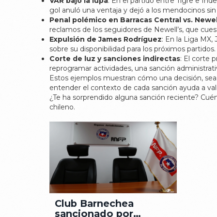
VAR bajo la lupa
: En el partido entre Tigre e In
gol anuló una ventaja y dejó a los mendocinos sin 
Penal polémico en Barracas Central vs. Newel
reclamos de los seguidores de Newell’s, que cuest
Expulsión de James Rodríguez
: En la Liga MX,
sobre su disponibilidad para los próximos partidos.
Corte de luz y sanciones indirectas
: El corte
reprogramar actividades, una sanción administrati
Estos ejemplos muestran cómo una decisión, sea en 
entender el contexto de cada sanción ayuda a valo
¿Te ha sorprendido alguna sanción reciente? Cuén
chileno.
Club Barnechea
sancionado por