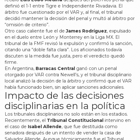
definió el 1-1 entre Tigre e Independiente Rivadavia. El
árbitro fue cuestionado por el VAR y, al final, el tribunal
decidió mantener la decisión del penal y multó al árbitro por
“omisión de criterio”.
Otro caso caliente fue el de
James Rodríguez
, expulsado
en el duelo entre León y Monterrey en la Liga MX. El
tribunal de la FMF revisó la expulsión y confirmó la sanción,
citando una “doble falta clara”. Los aficionados todavía
discuten si la medida fue justa, pero el veredicto quedó
firme.
En Argentina,
Barracas Central
ganó con un penal
otorgado por VAR contra Newell’s, y el tribunal disciplinario
local analizó la decisión de la árbitro y confirmó que el VAR
había funcionado bien, sin aplicar sanciones adicionales.
Impacto de las decisiones
disciplinarias en la política
Los tribunales disciplinarios no solo están en los estadios.
Recientemente, el
Tribunal Constitucional
intervino en
el caso de
Isabel Allende
, que fue destituida como
senadora después de un intento de vender la casa de
Salvador Allende. Aunque técnicamente fue el Tribunal