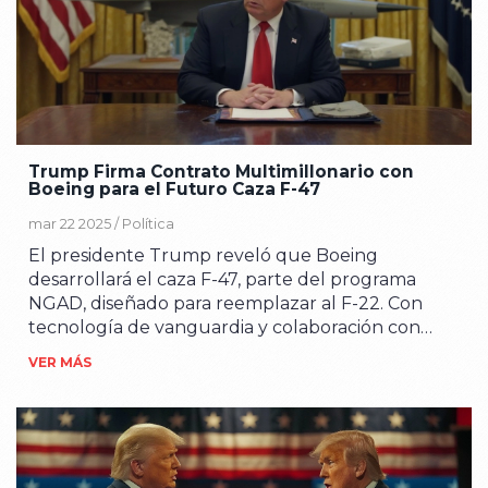
Trump Firma Contrato Multimillonario con
Boeing para el Futuro Caza F-47
mar 22 2025 /
Política
El presidente Trump reveló que Boeing
desarrollará el caza F-47, parte del programa
NGAD, diseñado para reemplazar al F-22. Con
tecnología de vanguardia y colaboración con
drones, pretende contrarrestar amenazas de
VER MÁS
China y Rusia. El contrato de $20 mil millones
impulsa a Boeing tras dificultades recientes. La
producción comenzará en St. Louis, con planes
de despliegue antes del fin del mandato de
Trump.