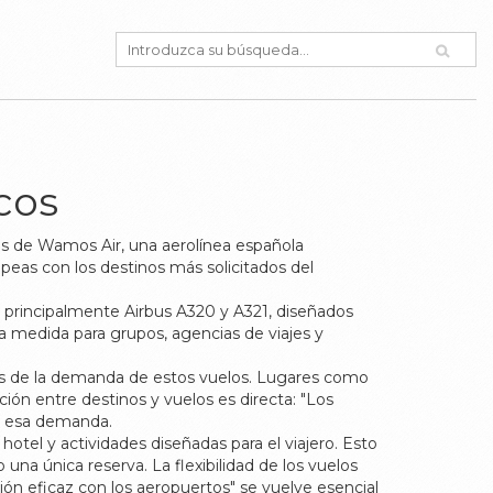
cos
os de
Wamos Air
,
una aerolínea española
peas con los destinos más solicitados del
,
principalmente Airbus A320 y A321, diseñados
 a medida para grupos, agencias de viajes y
s de la demanda de estos vuelos. Lugares como
ación entre destinos y vuelos es directa: "Los
er esa demanda.
otel y actividades diseñadas para el viajero
. Esto
o una única reserva. La flexibilidad de los vuelos
ción eficaz con los aeropuertos" se vuelve esencial