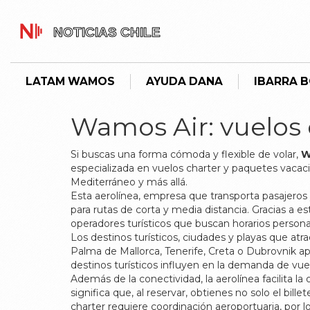
LATAM WAMOS
AYUDA DANA
IBARRA 
Wamos Air: vuelos c
Si buscas una forma cómoda y flexible de volar,
W
especializada en vuelos charter y paquetes vacac
Mediterráneo y más allá.
Esta
aerolínea
,
empresa que transporta pasajeros 
para rutas de corta y media distancia
. Gracias a e
operadores turísticos
que buscan horarios personal
Los
destinos turísticos
,
ciudades y playas que atrae
Palma de Mallorca, Tenerife, Creta o Dubrovnik
destinos turísticos influyen en la demanda de vue
Además de la conectividad, la aerolínea facilita l
significa que, al reservar, obtienes no solo el bill
charter requiere coordinación aeroportuaria, por l