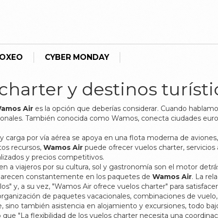
BOXEO
CYBER MONDAY
harter y destinos turísti
amos Air
es la opción que deberías considerar. Cuando hablam
ionales
. También conocida como
Wamos
, conecta ciudades euro
y carga por vía aérea
se apoya en una flota moderna de
aviones
stos recursos,
Wamos Air
puede ofrecer
vuelos charter
,
servicios
izados y precios competitivos.
n a viajeros por su cultura, sol y gastronomía
son el motor detrá
 aparecen constantemente en los paquetes de
Wamos Air
. La rel
los" y, a su vez, "Wamos Air ofrece vuelos charter" para satisfac
a organización de
paquetes vacacionales
,
combinaciones de vuelo, h
ete, sino también asistencia en alojamiento y excursiones, todo baj
o que "La flexibilidad de los vuelos charter necesita una coordina