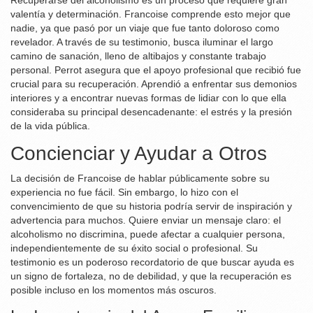
Recuperarse del alcoholismo es un proceso que requiere gran
valentía y determinación. Francoise comprende esto mejor que
nadie, ya que pasó por un viaje que fue tanto doloroso como
revelador. A través de su testimonio, busca iluminar el largo
camino de sanación, lleno de altibajos y constante trabajo
personal. Perrot asegura que el apoyo profesional que recibió fue
crucial para su recuperación. Aprendió a enfrentar sus demonios
interiores y a encontrar nuevas formas de lidiar con lo que ella
consideraba su principal desencadenante: el estrés y la presión
de la vida pública.
Concienciar y Ayudar a Otros
La decisión de Francoise de hablar públicamente sobre su
experiencia no fue fácil. Sin embargo, lo hizo con el
convencimiento de que su historia podría servir de inspiración y
advertencia para muchos. Quiere enviar un mensaje claro: el
alcoholismo no discrimina, puede afectar a cualquier persona,
independientemente de su éxito social o profesional. Su
testimonio es un poderoso recordatorio de que buscar ayuda es
un signo de fortaleza, no de debilidad, y que la recuperación es
posible incluso en los momentos más oscuros.