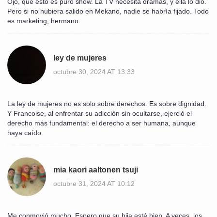
Ojo, que esto es puro show. La TV necesita dramas, y ella lo dio.
Pero si no hubiera salido en Mekano, nadie se habría fijado. Todo
es marketing, hermano.
ley de mujeres
octubre 30, 2024 AT 13:33
La ley de mujeres no es solo sobre derechos. Es sobre dignidad.
Y Francoise, al enfrentar su adicción sin ocultarse, ejerció el
derecho más fundamental: el derecho a ser humana, aunque
haya caído.
mia kaori aaltonen tsuji
octubre 31, 2024 AT 10:12
Me conmovió mucho. Espero que su hija esté bien. A veces, los