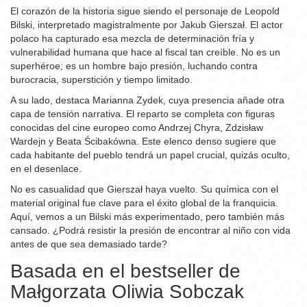
El corazón de la historia sigue siendo el personaje de Leopold
Bilski, interpretado magistralmente por
Jakub Gierszał
. El actor
polaco ha capturado esa mezcla de determinación fría y
vulnerabilidad humana que hace al fiscal tan creíble. No es un
superhéroe; es un hombre bajo presión, luchando contra
burocracia, superstición y tiempo limitado.
A su lado, destaca
Marianna Zydek
, cuya presencia añade otra
capa de tensión narrativa. El reparto se completa con figuras
conocidas del cine europeo como Andrzej Chyra, Zdzisław
Wardejn y Beata Ścibakówna. Este elenco denso sugiere que
cada habitante del pueblo tendrá un papel crucial, quizás oculto,
en el desenlace.
No es casualidad que Gierszał haya vuelto. Su química con el
material original fue clave para el éxito global de la franquicia.
Aquí, vemos a un Bilski más experimentado, pero también más
cansado. ¿Podrá resistir la presión de encontrar al niño con vida
antes de que sea demasiado tarde?
Basada en el bestseller de
Małgorzata Oliwia Sobczak