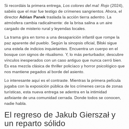
Si recordáis la primera entrega,
Los colores del mal: Rojo
(2024),
sabéis que el mar fue testigo de crímenes sangrientos. Ahora, el
director
Adrian Panek
traslada la acción tierra adentro. La
atmósfera cambia radicalmente: de la brisa salina a un aire
cargado de misterio rural y leyendas locales.
La trama gira en torno a una desaparición infantil que rompe la
paz aparente del pueblo. Según la sinopsis oficial, Bilski sigue
una estela de indicios inquietantes. Encuentra un cuerpo en el
bosque con signos de ritualismo. Y, lo más perturbador, descubre
vínculos inesperados con un caso antiguo que nunca cerró bien.
Es esa mezcla clásica de thriller policíaco y horror psicológico que
nos mantiene pegados al borde del asiento.
Lo interesante aquí es el contraste. Mientras la primera película
jugaba con la exposición pública de los crímenes cerca de zonas
turísticas, esta nueva entrega se adentra en la intimidad
asfixiante de una comunidad cerrada. Donde todos se conocen,
nadie habla.
El regreso de Jakub Gierszał y
un reparto sólido