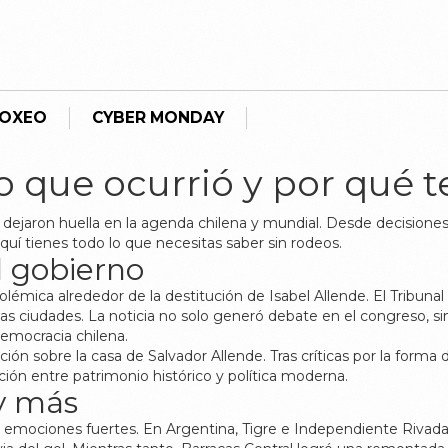
BOXEO
CYBER MONDAY
o que ocurrió y por qué 
jaron huella en la agenda chilena y mundial. Desde decisiones 
quí tienes todo lo que necesitas saber sin rodeos.
l gobierno
lémica alrededor de la destitución de Isabel Allende. El Tribuna
ias ciudades. La noticia no solo generó debate en el congreso, s
democracia chilena.
ón sobre la casa de Salvador Allende. Tras críticas por la forma
ación entre patrimonio histórico y política moderna.
 y más
o emociones fuertes. En Argentina, Tigre e Independiente Rivada