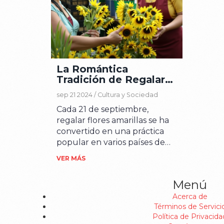
La Romántica
Tradición de Regalar
Flores Amarillas el 21
sep 21 2024 /
Cultura y Sociedad
de Septiembre
Cada 21 de septiembre,
regalar flores amarillas se ha
convertido en una práctica
popular en varios países de
América Latina. Esta tradición
VER MÁS
tiene sus raíces en la
telenovela argentina
Menú
'Floricienta,' y simboliza
Acerca de
alegría, felicidad y optimismo.
Términos de Servici
Es una forma de celebrar el
Política de Privacida
inicio de la primavera en el