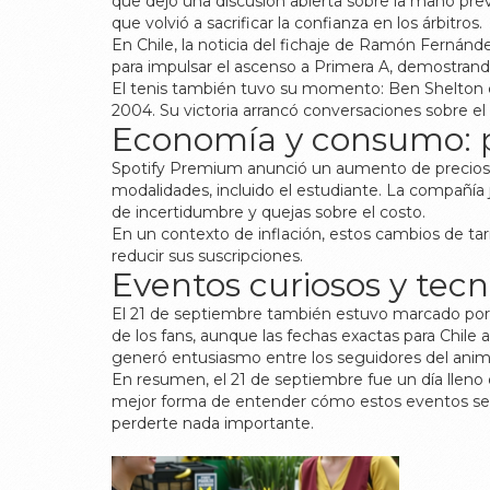
que dejó una discusión abierta sobre la mano prev
que volvió a sacrificar la confianza en los árbitros.
En Chile, la noticia del fichaje de Ramón Fernánde
para impulsar el ascenso a Primera A, demostrand
El tenis también tuvo su momento: Ben Shelton c
2004. Su victoria arrancó conversaciones sobre e
Economía y consumo: p
Spotify Premium anunció un aumento de precios en 
modalidades, incluido el estudiante. La compañía j
de incertidumbre y quejas sobre el costo.
En un contexto de inflación, estos cambios de ta
reducir sus suscripciones.
Eventos curiosos y tecn
El 21 de septiembre también estuvo marcado por l
de los fans, aunque las fechas exactas para Chile
generó entusiasmo entre los seguidores del anime
En resumen, el 21 de septiembre fue un día lleno d
mejor forma de entender cómo estos eventos se co
perderte nada importante.