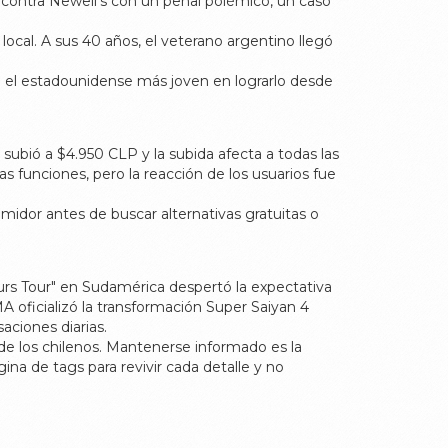
a contra Newell’s con un penal polémico, un caso
local. A sus 40 años, el veterano argentino llegó
 el estadounidense más joven en lograrlo desde
subió a $4.950 CLP y la subida afecta a todas las
s funciones, pero la reacción de los usuarios fue
idor antes de buscar alternativas gratuitas o
urs Tour" en Sudamérica despertó la expectativa
A oficializó la transformación Super Saiyan 4
ciones diarias.
o de los chilenos. Mantenerse informado es la
na de tags para revivir cada detalle y no