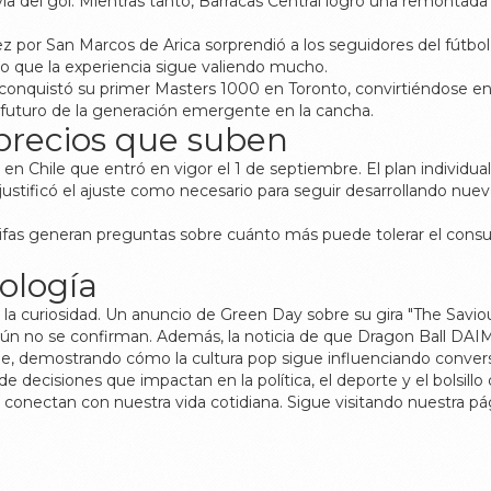
ia del gol. Mientras tanto, Barracas Central logró una remontad
z por San Marcos de Arica sorprendió a los seguidores del fútbol 
o que la experiencia sigue valiendo mucho.
onquistó su primer Masters 1000 en Toronto, convirtiéndose en
l futuro de la generación emergente en la cancha.
recios que suben
Chile que entró en vigor el 1 de septiembre. El plan individual 
ustificó el ajuste como necesario para seguir desarrollando nueva
rifas generan preguntas sobre cuánto más puede tolerar el consum
ología
a curiosidad. Un anuncio de Green Day sobre su gira "The Savio
 aún no se confirman. Además, la noticia de que Dragon Ball DAIM
, demostrando cómo la cultura pop sigue influenciando conversa
e decisiones que impactan en la política, el deporte y el bolsill
nectan con nuestra vida cotidiana. Sigue visitando nuestra pági