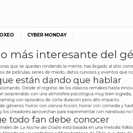
BOXEO
CYBER MONDAY
 lo más interesante del g
istorias que se quedan rondando la mente, has llegado al sitio cor
os de películas, series de miedo, datos curiosos y eventos que n
 que están dando que hablar
cionando. Desde el regreso de los clásicos remakes hasta innov
n sorprendido con una atmósfera psicológica muy bien lograda,
aming con episodios de corta duración pero alto impacto.
e géneros: horror con ciencia ficción, horror con comedia y has
 los creadores aprovechan para experimentar con narrativas no l
ue todo fan debe conocer
finales de
La Noche del Diablo
está basada en una melodía folklóri