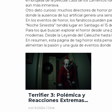
embrujada de la película
Casa de los Lamentos
fue
aún más inmersiva.
Otro dato curioso: muchos directores de horror pr
donde la ausencia de luz artificial genera una se
En los eventos de horror, los fanáticos pueden par
“Noche Siniestra” tendrá lugar en Santiago el 15 
Para los que buscan explorar el horror desde una p
modernas. Desde la Leyenda del Caleuche hasta los 
En resumen, esta página de tag horror está pensad
alimentan la pasión y una guía de eventos donde vi
Terrifier 3: Polémica y
Reacciones Extremas
de los Espectadores
oct 6 2024 /
Cine
en Su Estreno