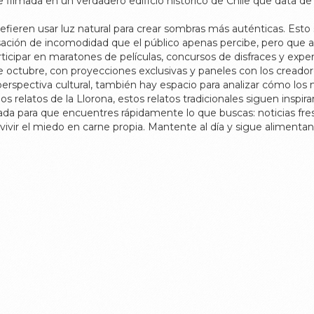
 filmada en un verdadero edificio histórico de Chile que data de
efieren usar luz natural para crear sombras más auténticas. Esto 
nsación de incomodidad que el público apenas percibe, pero que 
ticipar en maratones de películas, concursos de disfraces y exper
de octubre, con proyecciones exclusivas y paneles con los creado
erspectiva cultural, también hay espacio para analizar cómo los mi
relatos de la Llorona, estos relatos tradicionales siguen inspiran
a para que encuentres rápidamente lo que buscas: noticias fresc
vir el miedo en carne propia. Mantente al día y sigue alimentando