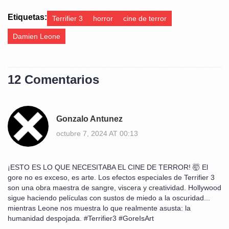
Etiquetas:
Terrifier 3
horror
cine de terror
Damien Leone
12 Comentarios
Gonzalo Antunez
octubre 7, 2024 AT 00:13
¡ESTO ES LO QUE NECESITABA EL CINE DE TERROR! 🤯 El
gore no es exceso, es arte. Los efectos especiales de Terrifier 3
son una obra maestra de sangre, viscera y creatividad. Hollywood
sigue haciendo películas con sustos de miedo a la oscuridad...
mientras Leone nos muestra lo que realmente asusta: la
humanidad despojada. #Terrifier3 #GoreIsArt