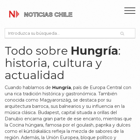
Todo sobre
Hungría
:
historia, cultura y
actualidad
Cuando hablamos de
Hungría
,
país de Europa Central con
una rica tradición histórica y gastronómica
. También
conocida como
Magyarország
, se destaca por su
arquitectura barroca, sus balnearios y su influencia en la
música clásica.
Budapest
,
capital situada a orillas del
Danubio
encarna gran parte de ese encanto, mientras que
la
Cocina húngara
,
famosa por el goulash, paprika y dulces
como el kürtőskalács
refleja la mezcla de sabores de la
región. Además, la
Unión Europea
,
bloque político y