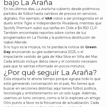
bajo La Araña
En los últimos días,
La Araña
ha cubierto desde polémicos
partidos de fútbol hasta cambios de precios en servicios
digitales. Por ejemplo, el
VAR
volvió a ser protagonista en el
duelo entre Tigre e Independiente Rivadavia, mientras que
Spotify Premium subió sus tarifas en Chile a $4.950 CLP.
También encontrarás reportes sobre cortes de luz
programados en La Florida y la polémica destitución de
Isabel Allende.
Si lo tuyo es la música, no te pierdas la noticia de
Green
Day
anunciando su gira sudamericana 2025, o el
impactante vestido de gala de Kika Silva en Viña del Mar.
Cada artículo incluye datos clave y el contexto necesario
para que te sientas informado en pocos minutos.
¿Por qué seguir La Araña?
Esta etiqueta te ahorra tiempo porque agrupa todo lo que
está generando conversación en el país. No tienes que
buscar en secciones distintas; aquí tienes fútbol, política,
tecnología y entretenimiento en un solo lugar. Además,
usamos un tono cercano, como si te lo explicara un amigo.
Otro punto a favor es la frecuencia de actualización. Cada