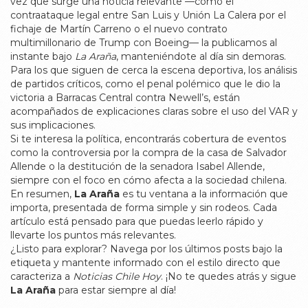
vez que surge una noticia relevante —como el
contraataque legal entre San Luis y Unión La Calera por el
fichaje de Martín Carreno o el nuevo contrato
multimillonario de Trump con Boeing— la publicamos al
instante bajo
La Araña
, manteniéndote al día sin demoras.
Para los que siguen de cerca la escena deportiva, los análisis
de partidos críticos, como el penal polémico que le dio la
victoria a Barracas Central contra Newell’s, están
acompañados de explicaciones claras sobre el uso del VAR y
sus implicaciones.
Si te interesa la política, encontrarás cobertura de eventos
como la controversia por la compra de la casa de Salvador
Allende o la destitución de la senadora Isabel Allende,
siempre con el foco en cómo afecta a la sociedad chilena.
En resumen,
La Araña
es tu ventana a la información que
importa, presentada de forma simple y sin rodeos. Cada
artículo está pensado para que puedas leerlo rápido y
llevarte los puntos más relevantes.
¿Listo para explorar? Navega por los últimos posts bajo la
etiqueta y mantente informado con el estilo directo que
caracteriza a
Noticias Chile Hoy
. ¡No te quedes atrás y sigue
La Araña
para estar siempre al día!