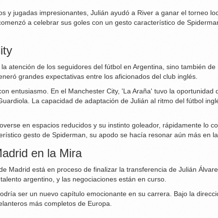
vos y jugadas impresionantes, Julián ayudó a River a ganar el torneo l
menzó a celebrar sus goles con un gesto característico de Spiderman,
ity
ó la atención de los seguidores del fútbol en Argentina, sino también 
neró grandes expectativas entre los aficionados del club inglés.
con entusiasmo. En el Manchester City, 'La Araña' tuvo la oportunidad d
Guardiola. La capacidad de adaptación de Julián al ritmo del fútbol i
erse en espacios reducidos y su instinto goleador, rápidamente lo convi
rístico gesto de Spiderman, su apodo se hacía resonar aún más en las
adrid en la Mira
de Madrid está en proceso de finalizar la transferencia de Julián Álvar
talento argentino, y las negociaciones están en curso.
 podría ser un nuevo capítulo emocionante en su carrera. Bajo la direcc
delanteros más completos de Europa.