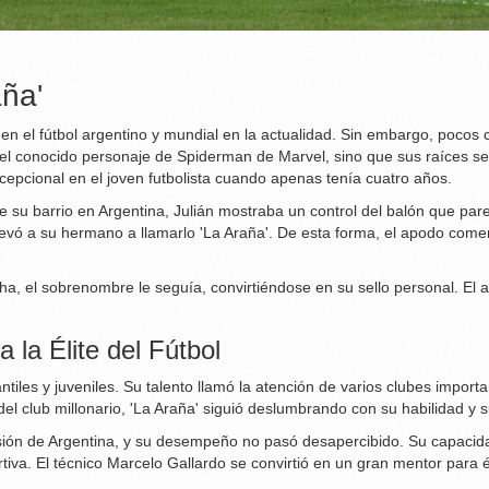
aña'
n el fútbol argentino y mundial en la actualidad. Sin embargo, pocos c
el conocido personaje de Spiderman de Marvel, sino que sus raíces se 
epcional en el joven futbolista cuando apenas tenía cuatro años.
e su barrio en Argentina, Julián mostraba un control del balón que pa
levó a su hermano a llamarlo 'La Araña'. De esta forma, el apodo com
, el sobrenombre le seguía, convirtiéndose en su sello personal. El a
 la Élite del Fútbol
antiles y juveniles. Su talento llamó la atención de varios clubes import
 del club millonario, 'La Araña' siguió deslumbrando con su habilidad y s
ión de Argentina, y su desempeño no pasó desapercibido. Su capacidad 
tiva. El técnico Marcelo Gallardo se convirtió en un gran mentor para 