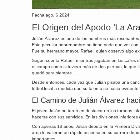
Fecha
ago, 6 2024
El Origen del Apodo 'La Ar
Julián Álvarez es uno de los nombres más resonantes e
Este peculiar sobrenombre no tiene nada que ver con 
Fue su hermano mayor, Rafael, quien observó algo exc
Según cuenta Rafael, mientras jugaban en las calles d
el campo como si tuviera más de dos piernas, lo que l
quedó para siempre.
Desde entonces, cada vez que Julián pisaba una cancha
fútbol local a medida que su talento se hacía evidente.
El Camino de Julián Álvarez hacia
El joven Julián no tardó en destacar en los torneos inf
hacerse con sus servicios. En las divisiones inferiores
Con apenas 18 años, Julián debutó en la Primera Divis
área le valieron un rápido ascenso en su carrera depor
importantes.