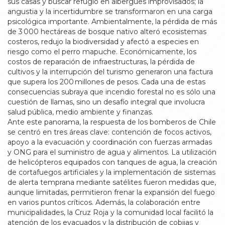
sus casas y buscar refugio en albergues improvisados; la
angustia y la incertidumbre se transformaron en una carga
psicológica importante. Ambientalmente, la pérdida de más
de 3 000 hectáreas de bosque nativo alteró ecosistemas
costeros, redujo la biodiversidad y afectó a especies en
riesgo como el perro mapuche. Económicamente, los
costos de reparación de infraestructuras, la pérdida de
cultivos y la interrupción del turismo generaron una factura
que supera los 200 millones de pesos. Cada una de estas
consecuencias subraya que
incendio forestal
no es sólo una
cuestión de llamas, sino un desafío integral que involucra
salud pública, medio ambiente y finanzas.
Ante este panorama, la respuesta de los
bomberos de Chile
se centró en tres áreas clave: contención de focos activos,
apoyo a la evacuación y coordinación con fuerzas armadas
y ONG para el suministro de agua y alimentos. La utilización
de helicópteros equipados con tanques de agua, la creación
de cortafuegos artificiales y la implementación de sistemas
de alerta temprana mediante satélites fueron medidas que,
aunque limitadas, permitieron frenar la expansión del fuego
en varios puntos críticos. Además, la colaboración entre
municipalidades, la Cruz Roja y la comunidad local facilitó la
atención de los evacuados y la distribución de cobijas y