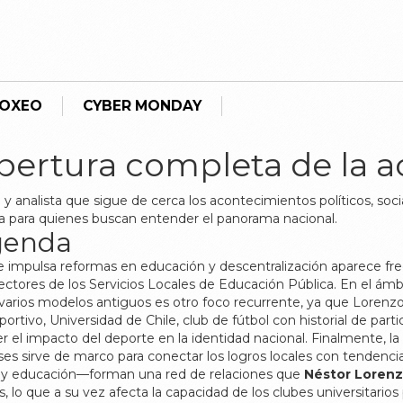
BOXEO
CYBER MONDAY
bertura completa de la a
a y analista que sigue de cerca los acontecimientos políticos, soci
ia para quienes buscan entender el panorama nacional.
genda
e impulsa reformas en educación y descentralización
aparece fre
ctores de los Servicios Locales de Educación Pública. En el ámb
 varios modelos antiguos
es otro foco recurrente, ya que Lorenzo
portivo,
Universidad de Chile
,
club de fútbol con historial de par
r el impacto del deporte en la identidad nacional. Finalmente, la
ses
sirve de marco para conectar los logros locales con tendencia
te y educación—forman una red de relaciones que
Néstor Loren
 lo que a su vez afecta la capacidad de los clubes universitarios p