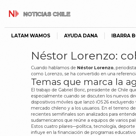
LATAM WAMOS
AYUDA DANA
IBARRA 
Néstor Lorenzo: co
Cuando hablamos de
Néstor Lorenzo
,
periodist
como
Lorenzo
, se ha convertido en una referenc
Temas que marca la a
El trabajo de
Gabriel Boric
,
presidente de Chile qu
especialmente cuando se discuten los nuevos dire
dispositivos móviles que lanzó iOS 26 excluyendo
mercado chileno y a los usuarios. En el terreno de
recientes semifinales son analizados para entende
sudamericanos que reúne a equipos de varios paí
Estos cuatro pilares—política, tecnología, depor
influye en la financiación de programas educativos,