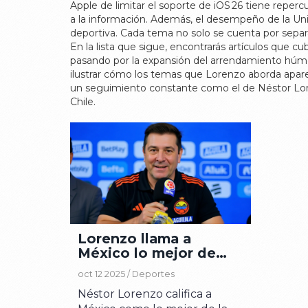
Apple de limitar el soporte de iOS 26 tiene reper
a la información. Además, el desempeño de la Univ
deportiva. Cada tema no solo se cuenta por separ
En la lista que sigue, encontrarás artículos que 
pasando por la expansión del arrendamiento húme
ilustrar cómo los temas que Lorenzo aborda aparec
un seguimiento constante como el de Néstor Lore
Chile.
Lorenzo llama a
México lo mejor de
Concacaf en el
oct 12 2025 /
Deportes
amistoso de Texas
Néstor Lorenzo califica a