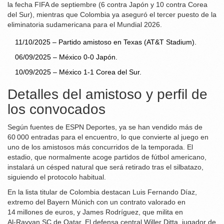
la fecha FIFA de septiembre (6 contra Japón y 10 contra Corea
del Sur), mientras que Colombia ya aseguró el tercer puesto de la
eliminatoria sudamericana para el Mundial 2026.
11/10/2025 – Partido amistoso en Texas (AT&T Stadium).
06/09/2025 – México 0‑0 Japón.
10/09/2025 – México 1‑1 Corea del Sur.
Detalles del amistoso y perfil de
los convocados
Según fuentes de ESPN Deportes, ya se han vendido más de
60 000 entradas para el encuentro, lo que convierte al juego en
uno de los amistosos más concurridos de la temporada. El
estadio, que normalmente acoge partidos de fútbol americano,
instalará un césped natural que será retirado tras el silbatazo,
siguiendo el protocolo habitual.
En la lista titular de Colombia destacan
Luis Fernando Díaz
,
extremo del Bayern Múnich con un contrato valorado en
14 millones de euros, y
James Rodríguez
, que milita en
Al‑Rayyan SC de Qatar. El defensa central
Willer Ditta
, jugador de