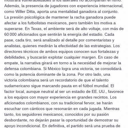
mostrará vulnerabilidades si los laterales no acompañan el ritmo.
Además, la presencia de jugadores con experiencia internacional,
como Willer Ditta, aporta una mentalidad ganadora al conjunto.
La presión psicológica de mantener la racha ganadora puede
afectar a los futbolistas mexicanos, pero también los motiva a
superarse. En Texas, el ambiente será de alto voltaje, con más de
60 000 aficionados que sentirán la energía del estadio. Cada
pase, cada tiro, será analizado al detalle por comentaristas y
analistas, quienes medirán la efectividad de las estrategias. Los
directores técnicos de ambos equipos conocen sus fortalezas y
debilidades, y buscarán explotar cualquier margen. En caso de
empate, la narrativa girará en torno a la necesidad de mejorar la
defensa colombiana. Si México logra una victoria, se consolidará
como la potencia dominante de la zona. Por otro lado, una
victoria colombiana será un recordatorio de que el talento
sudamericano sigue marcando pauta en el fútbol mundial. El
factor local, aunque neutral al ser un estadio de EE. UU., favorece
a los equipos con mayor experiencia en grandes recintos. Los
aficionados colombianos, con su tradicional fervor, se harán
escuchar con cánticos que resonarán en cada jugada. Mientras
tanto, los seguidores mexicanos, conocidos por su pasión
desbordante, no dejarán pasar la oportunidad de demostrar su
apoyo incondicional. En definitiva, el partido será una prueba de