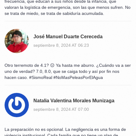
frecuencia, que educan a sus niños desde la infancia, que
valoran la logística de emergencia, son las que menos sufren. No
se trata de miedo, se trata de sabiduría acumulada.
José Manuel Duarte Cereceda
septiembre 8, 2024 AT 06:23
Otro terremoto de 4.1? 😑 Ya hasta me aburro. ¿Cuándo va a ser
uno de verdad? 7.0, 8.0, que se caiga todo y así por fin nos
hacen caso. #SismoReal #NoMasPeleasPorElAgua
Natalia Valentina Morales Munizaga
septiembre 8, 2024 AT 07:00
La preparación no es opcional. La negligencia es una forma de
violencia institucional. Cada familia que no tiene un plan de